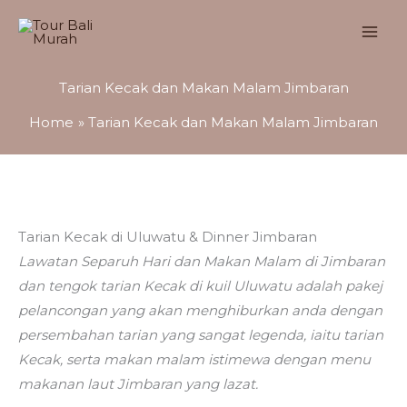
Skip
to
content
Tarian Kecak dan Makan Malam Jimbaran
Home
Tarian Kecak dan Makan Malam Jimbaran
Tarian Kecak di Uluwatu & Dinner Jimbaran
Lawatan Separuh Hari dan Makan Malam di Jimbaran
dan tengok tarian Kecak di kuil Uluwatu adalah pakej
pelancongan yang akan menghiburkan anda dengan
persembahan tarian yang sangat legenda, iaitu tarian
Kecak, serta makan malam istimewa dengan menu
makanan laut Jimbaran yang lazat.