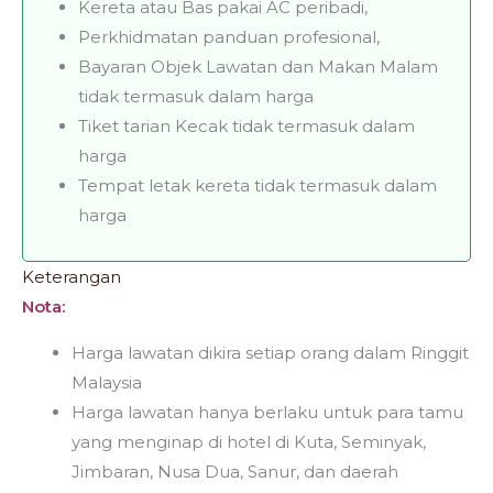
Kereta atau Bas pakai AC peribadi,
Perkhidmatan panduan profesional,
Bayaran Objek Lawatan dan Makan Malam
tidak termasuk dalam harga
Tiket tarian Kecak tidak termasuk dalam
harga
Tempat letak kereta tidak termasuk dalam
harga
Keterangan
Nota:
Harga lawatan dikira setiap orang dalam Ringgit
Malaysia
Harga lawatan hanya berlaku untuk para tamu
yang menginap di hotel di Kuta, Seminyak,
Jimbaran, Nusa Dua, Sanur, dan daerah