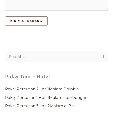
S
e
a
Pakej Tour + Hotel
r
c
Pakej Percutian 2Hari 1Malam Dolphin
h
Pakej Percutian 2Hari 1Malam Lembongan
f
Pakej Percutian 3Hari 2Malam di Bali
o