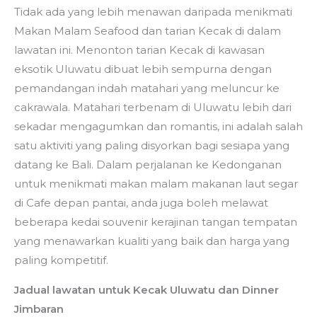
Tidak ada yang lebih menawan daripada menikmati
Makan Malam Seafood dan tarian Kecak di dalam
lawatan ini. Menonton tarian Kecak di kawasan
eksotik Uluwatu dibuat lebih sempurna dengan
pemandangan indah matahari yang meluncur ke
cakrawala. Matahari terbenam di Uluwatu lebih dari
sekadar mengagumkan dan romantis, ini adalah salah
satu aktiviti yang paling disyorkan bagi sesiapa yang
datang ke Bali. Dalam perjalanan ke Kedonganan
untuk menikmati makan malam makanan laut segar
di Cafe depan pantai, anda juga boleh melawat
beberapa kedai souvenir kerajinan tangan tempatan
yang menawarkan kualiti yang baik dan harga yang
paling kompetitif.
Jadual lawatan untuk Kecak Uluwatu dan Dinner
Jimbaran