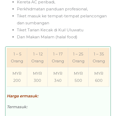
Kereta AC peribadi,
Perkhidmatan panduan profesional,
Tiket masuk ke tempat-tempat pelancongan
dan sumbangan
Tiket Tarian Kecak di Kuil Uluwatu
Dan Makan Malam (halal food)
1 – 5
1 – 12
1 – 17
1 – 25
1 – 35
Orang
Orang
Orang
Orang
Orang
MYR
MYR
MYR
MYR
MYR
200
300
340
500
600
Harga ermasuk:
Termasuk: