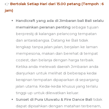
👉
Bertolak Setiap Hari dari 15.00 petang (Tempoh : 6
jam)
Handicraft yang ada di Jimbaran bali Bali selalu
memainkan peranan penting
sebagai tujuan
berprestij di kalangan pelancong tempatan
dan antarabangsa. Datang ke Bali tidak
lengkap tanpa jalan-jalan, berjalan ke laman
mempesona, makan dan berehat di tempat
coziest, dan belanja dengan harga terbaik.
Ketika anda melewati daerah Jimbaran anda
dianjurkan untuk melihat di beberapa kedai
kerajinan tempatan dipaparkan di sepanjang
jalan utama. Kedai-kedai khusus yang terlalu
tinggi-up untuk dilewatkan keluar.
Sunset di Pura Uluwatu & Fire Dance Bali
tidak
dapat dipisahkan dengan matahari terbenam,