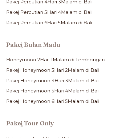
Pakej Percutian 4Hari 3Malam di Bali
r
Pakej Percutian 5Hari 4Malam di Bali
:
Pakej Percutian 6Hari 5Malam di Bali
Pakej Bulan Madu
Honeymoon 2Hari 1Malam di Lembongan
Pakej Honeymoon 3Hari 2Malam di Bali
Pakej Honeymoon 4Hari 3Malam di Bali
Pakej Honeymoon 5Hari 4Malam di Bali
Pakej Honeymoon 6Hari 5Malam di Bali
Pakej Tour Only