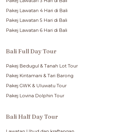
Pakej Lawatan 3 Hari di Bali
Pakej Lawatan 4 Hari di Bali
Pakej Lawatan 5 Hari di Bali
Pakej Lawatan 6 Hari di Bali
Bali Full Day Tour
Pakej Bedugul & Tanah Lot Tour
Pakej Kintamani & Tari Barong
Pakej GWK & Uluwatu Tour
Pakej Lovina Dolphin Tour
Bali Half Day Tour
Lawatan Ubud dan kraftangan