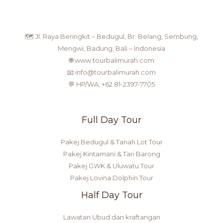
🗺️ Jl. Raya Beringkit – Bedugul, Br. Belang, Sembung,
Mengwi, Badung, Bali – Indonesia
🌐 www.tourbalimurah.com
📧 info@tourbalimurah.com
💬 HP/WA: +62 81-2397-7705
Full Day Tour
Pakej Bedugul & Tanah Lot Tour
Pakej Kintamani & Tari Barong
Pakej GWK & Uluwatu Tour
Pakej Lovina Dolphin Tour
Half Day Tour
Lawatan Ubud dan kraftangan