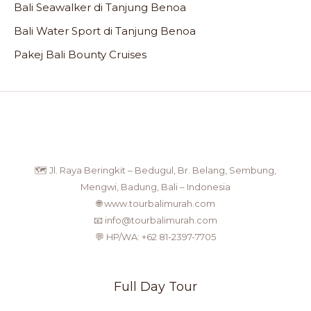
Bali Seawalker di Tanjung Benoa
Bali Water Sport di Tanjung Benoa
Pakej Bali Bounty Cruises
🗺️ Jl. Raya Beringkit – Bedugul, Br. Belang, Sembung,
Mengwi, Badung, Bali – Indonesia
🌐 www.tourbalimurah.com
📧 info@tourbalimurah.com
💬 HP/WA: +62 81-2397-7705
Full Day Tour