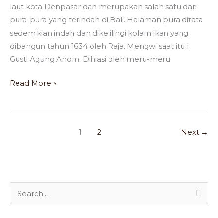
laut kota Denpasar dan merupakan salah satu dari
pura-pura yang terindah di Bali. Halaman pura ditata
sedemikian indah dan dikelilingi kolam ikan yang
dibangun tahun 1634 oleh Raja. Mengwi saat itu I
Gusti Agung Anom. Dihiasi oleh meru-meru
Read More »
1
2
Next
→
S
e