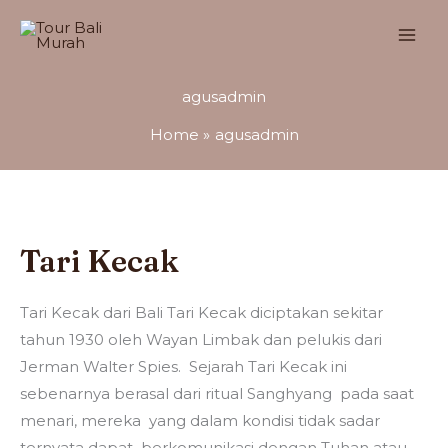
Skip
to
content
agusadmin
Home
agusadmin
Tari
Kecak
Tari Kecak
Tari Kecak dari Bali Tari Kecak diciptakan sekitar
tahun 1930 oleh Wayan Limbak dan pelukis dari
Jerman Walter Spies. Sejarah Tari Kecak ini
sebenarnya berasal dari ritual Sanghyang pada saat
menari, mereka yang dalam kondisi tidak sadar
ternyata dapat berkomunikasi dengan Tuhan atau