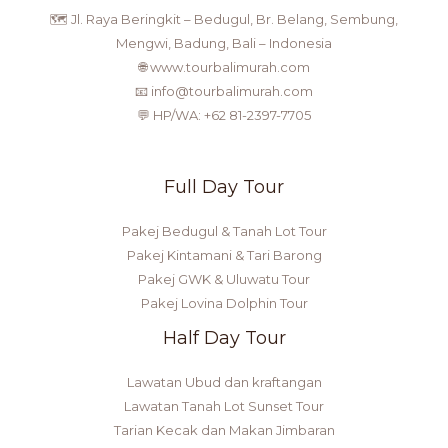
🗺️ Jl. Raya Beringkit – Bedugul, Br. Belang, Sembung,
Mengwi, Badung, Bali – Indonesia
🌐 www.tourbalimurah.com
📧 info@tourbalimurah.com
💬 HP/WA: +62 81-2397-7705
Full Day Tour
Pakej Bedugul & Tanah Lot Tour
Pakej Kintamani & Tari Barong
Pakej GWK & Uluwatu Tour
Pakej Lovina Dolphin Tour
Half Day Tour
Lawatan Ubud dan kraftangan
Lawatan Tanah Lot Sunset Tour
Tarian Kecak dan Makan Jimbaran