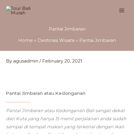
Skip
to
content
Pantai Jimbaran
Home
Destinasi Wisata
Pantai Jimbaran
By
agusadmin
/
February 20, 2021
Pantai Jimbaran atau Kedonganan
Pantai Jimbaran atau Kedonganan Bali sangat dekat
dari Kuta yang hanya 15 menit perjalanan anda sudah
sampai di tempat makan yang terkenal dengan ikan