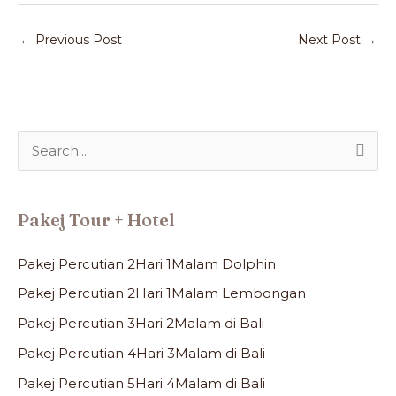
←
Previous Post
Next Post
→
S
e
a
Pakej Tour + Hotel
r
c
Pakej Percutian 2Hari 1Malam Dolphin
h
Pakej Percutian 2Hari 1Malam Lembongan
f
Pakej Percutian 3Hari 2Malam di Bali
o
Pakej Percutian 4Hari 3Malam di Bali
r
:
Pakej Percutian 5Hari 4Malam di Bali